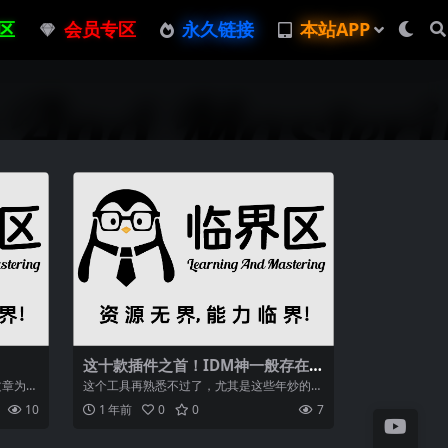
区
会员专区
永久链接
本站APP
这十款插件之首！IDM神一般存在，
下载器及使用全解析
文章为你
这个工具再熟悉不过了，尤其是这些年炒的沸
大...
沸扬扬，版本更新也很快，至于期间关于猪
10
1 年前
0
0
7
测...