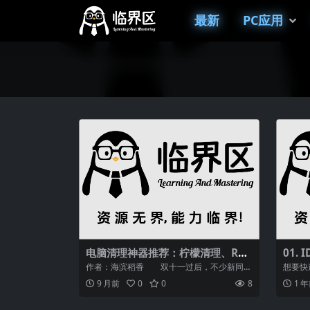
最新
PC应用
电脑清理神器推荐：柠檬清理、Rus
01.
tDesk远程工具，MacOS必备Matr
作者：海滨稻香 双十一过后，不少新同学
想要快
ix下载器
买了MacBook Air，也是第一次接...
款强大
9 月前
0
0
8
1 