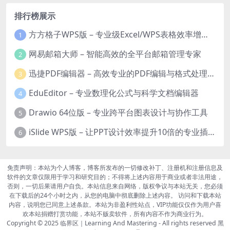
排行榜展示
方方格子WPS版 – 专业级Excel/WPS表格效率增强插件
1
网易邮箱大师 – 智能高效的全平台邮箱管理专家
2
迅捷PDF编辑器 – 高效专业的PDF编辑与格式处理工具
3
EduEditor – 专业数理化公式与科学文档编辑器
4
Drawio 64位版 – 专业跨平台图表设计与协作工具
5
iSlide WPS版 – 让PPT设计效率提升10倍的专业插件
6
免责声明：本站为个人博客，博客所发布的一切修改补丁、注册机和注册信息及
软件的文章仅限用于学习和研究目的；不得将上述内容用于商业或者非法用途，
否则，一切后果请用户自负。本站信息来自网络，版权争议与本站无关，您必须
在下载后的24个小时之内，从您的电脑中彻底删除上述内容。 访问和下载本站
内容，说明您已同意上述条款。本站为非盈利性站点，VIP功能仅仅作为用户喜
欢本站捐赠打赏功能，本站不贩卖软件，所有内容不作为商业行为。
Copyright © 2025
临界区｜Learning And Mastering
- All rights reserved
黑