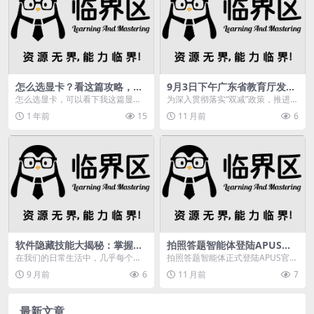
怎么选显卡？看这篇攻略，含
9月3日下午广东省教育厅发布
Time Spy分数天梯图及推荐
2025年中小学教辅材料问题解
怎么选显卡，可以看下我这篇显卡
为深入贯彻落实“双减”政策，推进全
答？
选购攻略：显卡推荐及选购攻略显
省中小学教辅材料进校园规范管
1 年前
15
11 月前
6
卡Time Spy分...
理，切实减轻中小学...
软件隐藏技能大揭秘：掌握微
拍照答题智能体登陆APUS官
信、Excel高效操作，成为办
网，一拍即答开启全新学习体
在我们的日常生活中，几乎每个人
拍照答题智能体正式登陆APUS官
公达人
验
都在使用各种软件，从微信、QQ到
网，一拍即答开启全新学习体验
9 月前
6
11 月前
7
Excel、Pho...
最新文章