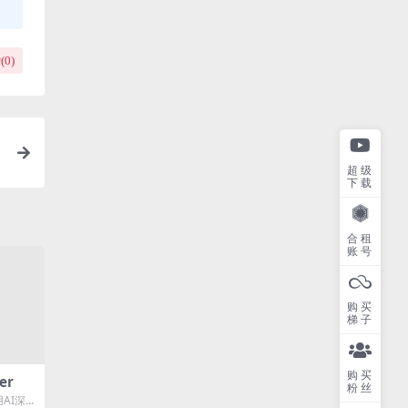
(
0
)
超级
下载
合租
账号
购买
梯子
购买
er
粉丝
用AI深