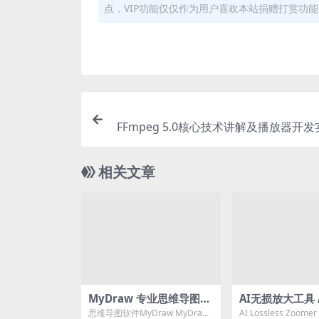
点，VIP功能仅仅作为用户喜欢本站捐赠打赏功
FFmpeg 5.0核心技术讲解及播放器开
了
相关文章
MyDraw 专业思维导图与
AI无损放大工具 Al
图表设计软件 —— 高效可
ss zoomer
思维导图软件MyDraw MyDraw
AI Lossless Zoo