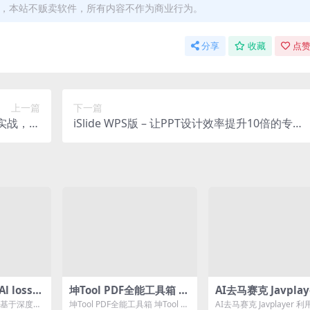
能，本站不贩卖软件，所有内容不作为商业行为。
分享
收藏
点赞
上一篇
下一篇
发实战，你
iSlide WPS版 – 让PPT设计效率提升10倍的专业
解多少？
插件
 lossle
坤Tool PDF全能工具箱 –
AI去马赛克 Javplay
专业高效的PDF处理专家
mer 基于深度学
坤Tool PDF全能工具箱 坤Tool P
AI去马赛克 Javplayer 利