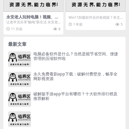
永安老人玩转电脑！视频、微
Win11卸载软件后仍有残留？本文
信、打车啥都会，超厉害
教你如何通过注册表彻底清理，释
让老学员乐享“触电”新生活 永安老
1 年前
5
放系统空间，解决...
年大学不一般
11 月前
8
最新文章
电脑必备软件是什么？当然是能节省空间、便捷
管理的压缩软件啦
永久免费看剧app下载：破解付费壁垒，畅享全
网影视资源
破解版手游app平台有哪些？十大软件排行榜及
推荐解析