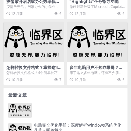
疫情放开后居家办公效率低？
“Highlights”任务指导功能
这10款良心办公软件神器快收
疫情放开后，居家办公的小伙伴越
微软最新升级了Microsoft Copilot
下
来越多，但都反应说在家工作的效
应用，新增任务指导“Highli...
12 月前
6
12 月前
6
率却不是一般的低。所...
怎样转换文件格式？掌握这4
多年电脑用户不知咋录屏？Wi
个技巧轻松搞定
ndows自带录屏正确打开方式
怎样转换文件格式？4个简单技巧帮
用了这么多年电脑，还有不少朋友
来了
你轻松搞定！在日常职业和生活
不知道电脑怎么录屏，今天就来告
10 月前
7
10 月前
6
中，我们总是会遇到需...
诉大家，这才是电脑录...
最新文章
电脑完全优化手册：深度解析Windows系统优化
及常见问题解决