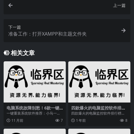
上一篇
下一篇
准备工作：打开XAMPP和主题文件夹
相关文章
电脑系统故障别愁！6款一键
四款爆火的电脑监控软件排行
重装系统软件助你轻松搞定
榜揭晓，哪款适合你？
一键重装系统软件推荐：小马一键
四款爆火的电脑监控软件排行榜都
重装系统、极速一键重装系统等，
有哪些？这篇文章为你揭晓在远程
11 月前
7
1 年前
8
简单易用，安全快速，...
办公常态化、数据泄露...