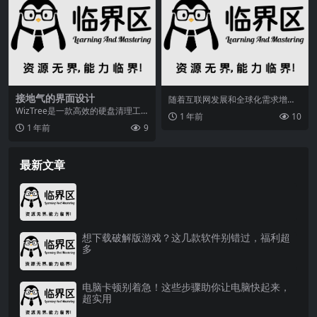
接地气的界面设计
随着互联网发展和全球化需求增
长，翻译软件市场迎来爆发期。美
WizTree是一款高效的硬盘清理工
1 年前
10
卡福集团凭借核心技术优...
具，以其闪电般的速度和接地气的
1 年前
9
界面设计脱颖而...
最新文章
想下载破解版游戏？这几款软件别错过，福利超
多
电脑卡顿别着急！这些步骤助你让电脑快起来，
超实用