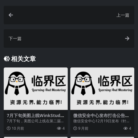
上一篇
下一篇
相关文章
7月下旬美图上线WinkStudi
微信安全中心发布打击公告：
o，影视级渲染等亮点超吸睛
警惕木马病毒借社交平台传播
7月下旬，美图公司上线在第二届美
微信安全中心12月19日发布《针对
图影像节发布的桌面AI视频编辑工
传播木马病毒行为的打击公告》：
10 月前
4
9 月前
4
具WinkStu...
近期，我们发现有...