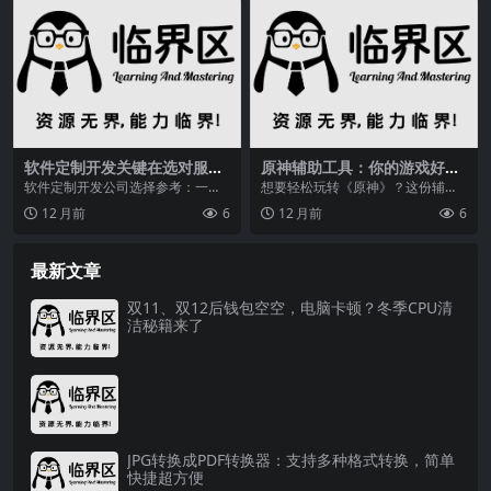
软件定制开发关键在选对服务
原神辅助工具：你的游戏好帮
商，技术实力是基石
手
软件定制开发公司选择参考：一些
想要轻松玩转《原神》？这份辅助
值得了解的软件定制开发公司,软件
工具大全帮你解决游戏难题，涵盖
12 月前
6
12 月前
6
定制开发公司
伤害计算、遗物组合等...
最新文章
双11、双12后钱包空空，电脑卡顿？冬季CPU清
洁秘籍来了
JPG转换成PDF转换器：支持多种格式转换，简单
快捷超方便