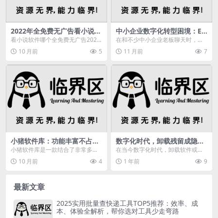
2022年全免费无广告看小说软
中小企业数字化转型困境：ER
件推荐，这两款你用过吗？
P选型与落地之痛，何去何
看小说软件哪个全免费无广告202
在和不少中小企业老板聊天时，经
从？
2，喜欢看小说但是又不想花钱，而
常听到类似的抱怨：“我们也不是不
10 月前
5
11 月前
7
且还不愿意看广告...
想上ERP，但每次...
小猪软件库：功能丰富不占内
数字化时代，卸载残留成隐
存，轻松找软件游戏还能免费
患？用清理大师来解决
小猪软件库是一款结合了非常多使
在当今数字化时代，卸载软件或应
下歌
用小工具和下载资源的软件，该软
用程序后，残留的文件、注册表项
10 月前
4
1 年前
9
件根本不占内存，但是...
和其他相关数据往往成...
最新文章
2025实用批量查快递工具TOP5推荐：效率、成
本、体验全解析，帮你选对工具少走弯路