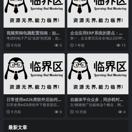
视频剪辑电脑配置指南：如何
企业应用ERP系统的要点：认
选择CPU、GPU与内存？打造
识、打破束缚与合作开发？
考虑到电子产品“追新”的思路，选择
第一，企业要完完全全地认识ERP
高效工作站
英特尔 12代 酷睿 i9-12900K 处理...
系统。不仅要了解ERP系统的管理
9 月前
6
1 年前
13
理念，还要知道E...
日常使用ed2k类软件后如何卸
自媒体平台众多，同步耗时成
载？这些方法你知道吗？
瓶颈，创作者如何破局？
日常使用ed2k类软件下载资源后，
文/猪猪推广自媒体这个概念，网赚
若需卸载，除通过控制面板或开始
圈人皆烂熟于心。自媒体兴起以
9 月前
8
10 月前
4
菜单中的eMul...
来，越来越多的平台如...
最新文章