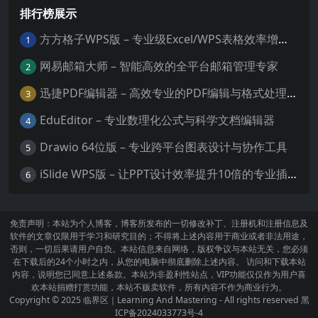
排行榜展示
方方格子WPS版 – 专业级Excel/WPS表格效率增强插件
1
网易邮箱大师 – 智能高效的全平台邮箱管理专家
2
迅捷PDF编辑器 – 高效专业的PDF编辑与格式处理工具
3
EduEditor – 专业数理化公式与科学文档编辑器
4
Drawio 64位版 – 专业跨平台图表设计与协作工具
5
iSlide WPS版 – 让PPT设计效率提升10倍的专业插件
6
免责声明：本站为个人博客，博客所发布的一切修改补丁、注册机和注册信息及
软件的文章仅限用于学习和研究目的；不得将上述内容用于商业或者非法用途，
否则，一切后果请用户自负。本站信息来自网络，版权争议与本站无关，您必须
在下载后的24个小时之内，从您的电脑中彻底删除上述内容。 访问和下载本站
内容，说明您已同意上述条款。本站为非盈利性站点，VIP功能仅仅作为用户喜
欢本站捐赠打赏功能，本站不贩卖软件，所有内容不作为商业行为。
Copyright © 2025
临界区｜Learning And Mastering
- All rights reserved
黑
ICP备2024033773号-4