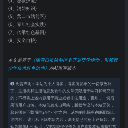
{3、急救技能}
{4、消防知识}
{5、营口市站前区}
{6、青年社会实践}
{7、传承红色基因}
{8、安全自护}
本文是基于
《团营口市站前区委开展研学活动，引领青
少年传承红色信仰》
的AI重写版本
免责声明：本站为个人博客，博客所发布的一切修改补
丁、注册机和注册信息及软件的文章仅限用于学习和研究目
的；不得将上述内容用于商业或者非法用途，否则，一切后
果请用户自负。本站信息来自网络，版权争议与本站无关，
您必须在下载后的24个小时之内，从您的电脑中彻底删除上
述内容。 访问和下载本站内容，说明您已同意上述条款。本
站为非盈利性站点，VIP功能仅仅作为用户喜欢本站捐赠打赏