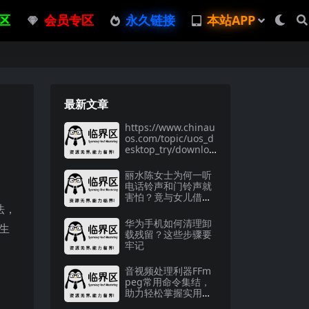
区
会员专区
永久链接
本站APP
最新文章
https://www.chinau
os.com/topic/uos_d
esktop_try/downloa
d系统亮点：支持双
内核及新版安装器
丽水陈女士为何一听
电话铃声和门铃声就
害怕？竟与女儿借网
法，
贷有关
华为手机如何清理卸
生
载残留？这些步骤要
牢记
音视频处理利器FFm
peg常用命令集结，
助力轻松掌握实用技
巧