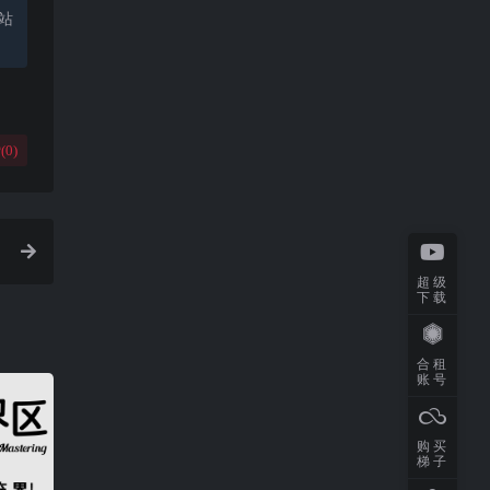
站
(
0
)
超级
下载
合租
账号
购买
梯子