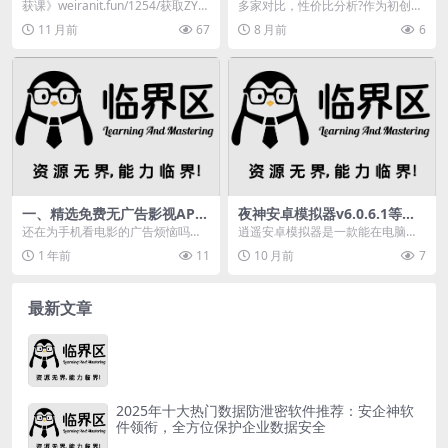
播放器开发实战，你了解多
乔拓云，哪款设计工具真正适
获课》weiranit.fun/1254/获取ZY↑
多家对比，性价比分析?作为初创公
少？
合初创团队？
↑方打开链接↑↑在多媒体技术...
司的全职美工，最头疼的不是不会
11 月前
67
8 月前
6
设计，而是花了钱买...
一、精选免费无广告影视APP
夜神安卓模拟器v6.0.6.1等游
推荐
戏版本查看，逍遥安卓模拟器
还在为手机看电影的广告烦恼吗？
逍遥安卓模拟器是一款能在电脑上
特色功能介绍
本文推荐8款免费无广告影视APP，
模拟安卓手机运行app的软件。用
1 年前
11
10 月前
7
支持多设备投屏，...
户只需要在电脑上先...
最新文章
2025年十大热门数据防泄密软件推荐：安企神软
件领衔，全方位保护企业数据安全