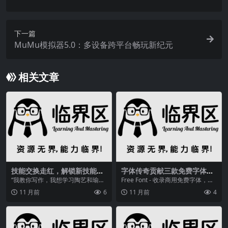
下一篇
MuMu模拟器5.0：多设备跨平台畅玩新纪元
相关文章
技能交换走红，解锁新技能还
字体传奇贡献三款免费字体！
能结识同频朋友，你参与了
方正字库数千款字体任你选
“我教你写作，我想学习陶艺和瑜
Free Font - 收录商用免费字体，包
吗？
伽，互相免费，时间自由……”据近
括汉字和英文字体，提供免费下载
11 月前
6
11 月前
4
日《光明日报》报道...
和使用...