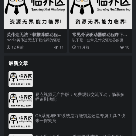
英伟达无法下载推荐驱动程
常见外设驱动器驱动程序下载
序？这些解决方法请收好
地址，含哔哩哔哩、Dell及英
nvidia英伟达无法下载推荐的驱动
以下是一些常见外设驱动器的驱动
特尔官网
程序/驱动程序下载不了的解决方法
程序下载地址：1. 哔哩哔… 华秋是
12 月前
11
11 月前
10
如今，英伟达...
全球领先的产业...
最新文章
易点视频无广告版：免费观影交流互动，畅享多
样追剧功能
OA系统与ERP系统是万能钥匙还是专属工具？快
来一探究竟