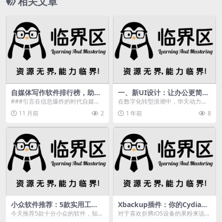
相关文章
自媒体写作软件排行榜，助你
一、新UI设计：让办公更简洁
找到提升效率的写作伙伴
高效
###引言在信息爆炸的时代自媒体
在数字化转型浪潮中，华天动力协
成为个人表达观点、分享知识的要
同OA系统凭借创新UI设计、智能助
11 月前
2
1 年前
8
紧渠道。高品质的内...
手和低代码平台三...
小众软件推荐：5款实用工
Xbackup插件：你的Cydia插
具，涵盖三维渲染与文本编辑
件守护者
今天推荐5款十分小众的软件，知道
对于喜欢折腾iOS设备的果粉来说，
的人不多，但是每个都是非常非常
Cydia插件丢失是一个常见痛点。X