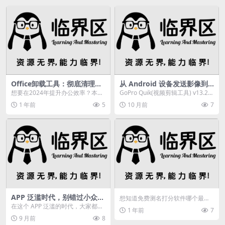
Office卸载工具：彻底清理残
从 Android 设备发送影像到
留文件
Mural，轻松重温精彩瞬间及
想要在2024年提升办公效率？本文
GoPro Quik(视频剪辑工具) v13.20
编辑视频
推荐8款实用办公软件，并介绍一款
安卓版,GoPro Quik...
1 年前
5
10 月前
7
高效的Offi...
APP 泛滥时代，别错过小众宝
想知道免费测名打分软件哪个最
藏！潮汐白噪音提效，木函功
准？本文揭秘姓名配对打分网站，
在这个 APP 泛滥的时代，大家都在
1 年前
7
能超强大
推荐高准确性平台，助您...
追逐热门的应用，却往往忽略了一
9 月前
8
些小众但超级实...