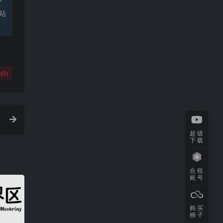
下
站
(
0
)
超级
下载
合租
账号
购买
梯子