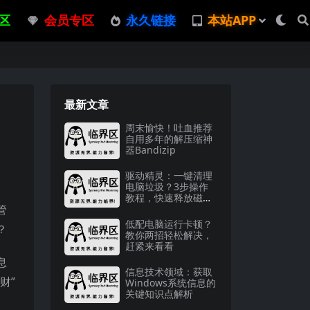
区
会员专区
永久链接
本站APP
最新文章
周末愉快！吐血推荐
自用多年的解压缩神
器Bandizip
驱动精灵：一键清理
电脑垃圾？3步操作
教程，快速释放磁盘
管
空间
低配电脑运行卡顿？
？
教你两招轻松解决，
赶紧来看看
息
信息技术领域：获取
财”
Windows系统信息的
关键知识点解析