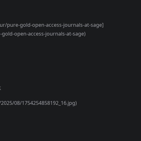
r/pure-gold-open-access-journals-at-sage]
-gold-open-access-journals-at-sage)
志
25/08/1754254858192_16.jpg)