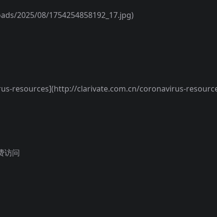
/2025/08/1754254858192_17.jpg)
us-resources](http://clarivate.com.cn/coronavirus-resourc
费访问