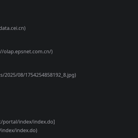
data.cei.cn)
//olap.epsnet.com.cn/)
2025/08/1754254858192_8.jpg)
/portal/index/index.do]
/index/index.do)