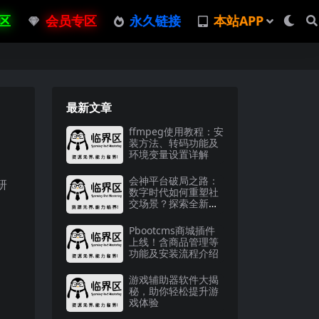
区
会员专区
永久链接
本站APP
最新文章
ffmpeg使用教程：安
装方法、转码功能及
环境变量设置详解
会神平台破局之路：
研
数字时代如何重塑社
交场景？探索全新机
遇
Pbootcms商城插件
上线！含商品管理等
功能及安装流程介绍
游戏辅助器软件大揭
秘，助你轻松提升游
戏体验