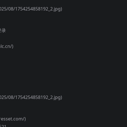
5/08/1754254858192_2.jpg)
登录
c.cn/)
5/08/1754254858192_2.jpg)
resset.com/)
21