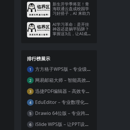
新生开学季将至！青
海联通云盘成校园学
习好搭子，AI 来助力
AI学习革命：是开挂
神器还是躺平陷阱？
掌握这3点，让AI成
为你的专属教练
排行榜展示
方方格子WPS版 – 专业级Excel/WPS表格效率增强插件
1
网易邮箱大师 – 智能高效的全平台邮箱管理专家
2
迅捷PDF编辑器 – 高效专业的PDF编辑与格式处理工具
3
EduEditor – 专业数理化公式与科学文档编辑器
4
Drawio 64位版 – 专业跨平台图表设计与协作工具
5
iSlide WPS版 – 让PPT设计效率提升10倍的专业插件
6