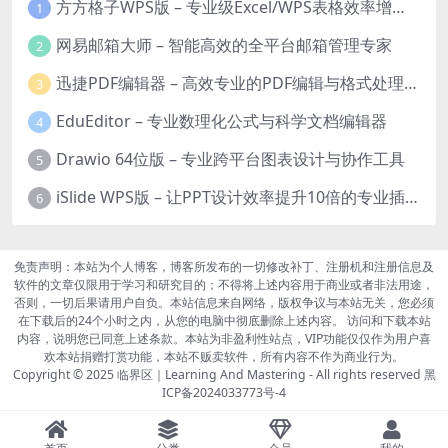
方方格子WPS版 – 专业级Excel/WPS表格效率增强插件
1
网易邮箱大师 – 智能高效的全平台邮箱管理专家
2
迅捷PDF编辑器 – 高效专业的PDF编辑与格式处理工具
3
EduEditor – 专业数理化公式与科学文档编辑器
4
Drawio 64位版 – 专业跨平台图表设计与协作工具
5
iSlide WPS版 – 让PPT设计效率提升10倍的专业插件
6
免责声明：本站为个人博客，博客所发布的一切修改补丁、注册机和注册信息及
软件的文章仅限用于学习和研究目的；不得将上述内容用于商业或者非法用途，
否则，一切后果请用户自负。本站信息来自网络，版权争议与本站无关，您必须
在下载后的24个小时之内，从您的电脑中彻底删除上述内容。 访问和下载本站
内容，说明您已同意上述条款。本站为非盈利性站点，VIP功能仅仅作为用户喜
欢本站捐赠打赏功能，本站不贩卖软件，所有内容不作为商业行为。
Copyright © 2025
临界区｜Learning And Mastering
- All rights reserved
黑
ICP备2024033773号-4