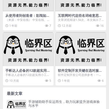
从使用者到创造者：彭闯如何
互联网时代这些名词啥意思？
用网络测试仪保障数字经济运
SaaS、CRM等区别在哪？
（来源：中安在线） 中安在线、中
文章浏览阅读1.5k次。本文揭示了S
转？
安新闻客户端讯 在科大硅谷合肥网
aaS、CRM、OA、ERP、HR、进销
1 年前
7
12 月前
16
仪科技有限公司的...
存和...
手帐达人必备的12款超实用小
软件定制开发关键在选对服务
工具，你用过哪些？
商，技术实力是基石
手帐达人必备的12款超实用小工具
软件定制开发公司选择参考：一些
想要做出漂亮的手帐，除了要有创
值得了解的软件定制开发公司,软件
10 月前
5
1 年前
6
意和灵感，还需要一...
定制开发公司
最新文章
手游辅助助手应运而生，助力玩家提升游戏体验
与水平