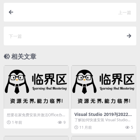
上一篇
下一篇
相关文章
Visual Studio 2019与2022安
想要在家免费安装并激活Office办
装指南：如何选择功能及准备
公软件？本文提供官方安装包下载
了解如何快速安装 Visual Studio。
1 年前
9
安装？
地址和详细激活...
若要减少安装占用空间，请选择首
11 月前
5
选...