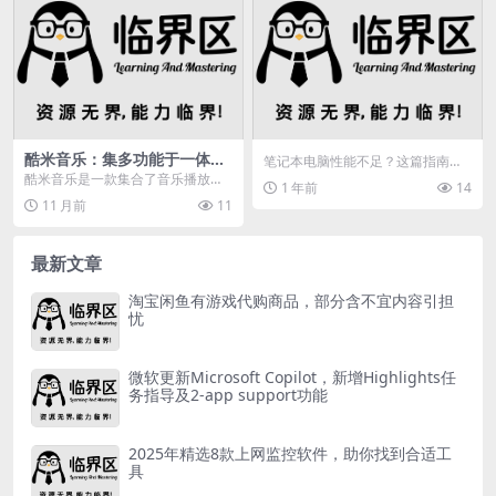
酷米音乐：集多功能于一体，
笔记本电脑性能不足？这篇指南教
满足多样音乐需求，使用需知
你如何通过内存升级、SSD更换、
酷米音乐是一款集合了音乐播放、
1 年前
14
系统优化等方案提升...
发现、分享与社交功能的安卓图像
11 月前
11
影音软件。它以用户为...
最新文章
淘宝闲鱼有游戏代购商品，部分含不宜内容引担
忧
微软更新Microsoft Copilot，新增Highlights任
务指导及2-app support功能
2025年精选8款上网监控软件，助你找到合适工
具