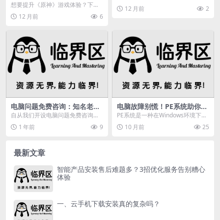
力助手
拿！租号玩保障游戏安全，今日头
想要提升《原神》游戏体验？下载
12 月前
2
条提供权威资讯，淘特...
官方辅助工具“原神口袋工具”，无需
12 月前
6
Root支持，免...
电脑问题免费咨询：知名老软
电脑故障别慌！PE系统助你轻
件正被遗忘，IE6你还记得
松解决，安装步骤看这里
自从我们开设电脑问题免费咨询公
PE系统是一种在Windows环境下创
吗？
众号以来，很多用户都会通给我们
建的临时应急工具，当计算机无法
1 年前
9
10 月前
25
的公众号【大番茄黑科...
正常启动时，...
最新文章
智能产品安装售后难题多？3招优化服务告别糟心
体验
一、云手机下载安装真的复杂吗？