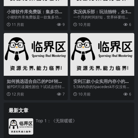
小猪软件库免费版：集多功能
实况俱乐部：玩法独特，全3D
一体，提供丰富软件资源
画面，日服人气超百万
小猪软件库免费版是一款集多功能
一个月的时间好短，世界杯要结束
于一体的综合性软件平台，旨在为
了。在巴西对德国骇人听闻的半决
11 月前
9
10 月前
6
用户提供丰富多样的软...
赛开始前，一位朋友满...
如何挑选适合自己的PDF转换
安利三款小众实用内存小的宝
器？
藏电脑软件，你用过吗？
被PDF只读属性困住？试试这些转
5.5M内存的Spacedesk不仅没有广
换器，轻松突破格式限制，工作效
告，更强大的是它居然还支持跨屏
12 月前
7
10 月前
6
率提升！本文详细介...
使用，可...
最新文章
Top 1：《无限暖暖》