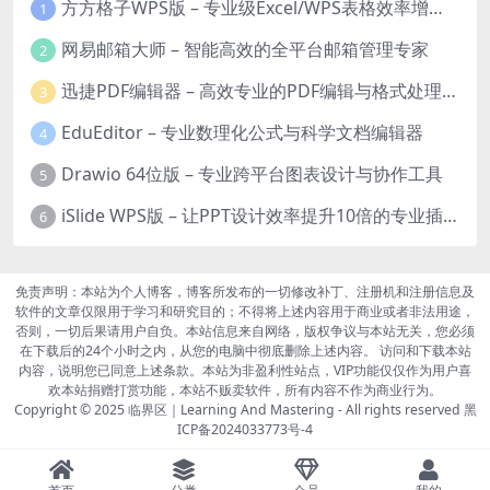
方方格子WPS版 – 专业级Excel/WPS表格效率增强插件
1
网易邮箱大师 – 智能高效的全平台邮箱管理专家
2
迅捷PDF编辑器 – 高效专业的PDF编辑与格式处理工具
3
EduEditor – 专业数理化公式与科学文档编辑器
4
Drawio 64位版 – 专业跨平台图表设计与协作工具
5
iSlide WPS版 – 让PPT设计效率提升10倍的专业插件
6
免责声明：本站为个人博客，博客所发布的一切修改补丁、注册机和注册信息及
软件的文章仅限用于学习和研究目的；不得将上述内容用于商业或者非法用途，
否则，一切后果请用户自负。本站信息来自网络，版权争议与本站无关，您必须
在下载后的24个小时之内，从您的电脑中彻底删除上述内容。 访问和下载本站
内容，说明您已同意上述条款。本站为非盈利性站点，VIP功能仅仅作为用户喜
欢本站捐赠打赏功能，本站不贩卖软件，所有内容不作为商业行为。
Copyright © 2025
临界区｜Learning And Mastering
- All rights reserved
黑
ICP备2024033773号-4