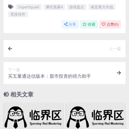
SuperSquad
摩托英豪4
游戏盘点
疯坚果大作战
竞技佳作
分享
收藏
点赞(
0
)
上一篇
下一篇
买五量通达信版本：股市投资的得力助手
相关文章