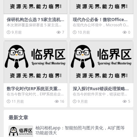
保研机构怎么选？5家主流机
现代办公必备！微软Office超
构测评：双非/985/211背景精
好用却难下载？看这里
本次测评覆盖保研赛道 5 家主流机
在现代办公环境中，Microsoft Offi
准匹配指南
构，分别为：研趣保研、保研喵、
ce是非常正规、高效、便捷的工作
9 月前
7
10 月前
0
保研王、去保研、...
和...
数字化时代ERP系统至关重
深入探讨Rust错误处理策略，
要，详解其开发流程及关键要
助你从新手进阶到高手
在当今数字化时代，ERP系统在企
在当今的软件开发中，错误处理是
点
业运营中扮演着至关重要的角色。
确保应用程序健壮性和可靠性的关
11 月前
16
9 月前
5
无论是小型企业还是...
键环节。Rust 以...
最新文章
柚闪相机app：智能拍照与图片美化，AI扩图等
功能超强大