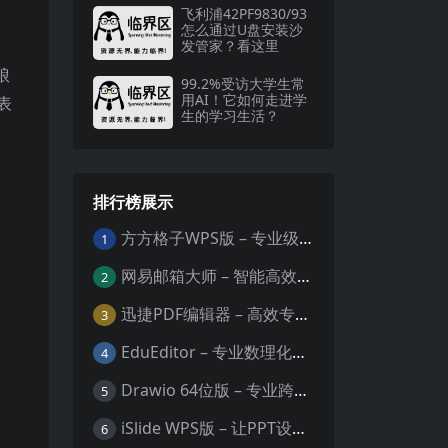
飞利浦42PF9830/93
怎么通过U盘安装沙
发管家？看这里
琅
99.2%受访大学生常
用AI！它如何走进学
表
生的学习生活？
排行榜展示
方方格子WPS版 – 专业级Excel/WPS表格效率增强插件
1
网易邮箱大师 – 智能高效的全平台邮箱管理专家
2
迅捷PDF编辑器 – 高效专业的PDF编辑与格式处理工具
3
EduEditor – 专业数理化公式与科学文档编辑器
4
Drawio 64位版 – 专业跨平台图表设计与协作工具
5
iSlide WPS版 – 让PPT设计效率提升10倍的专业插件
6