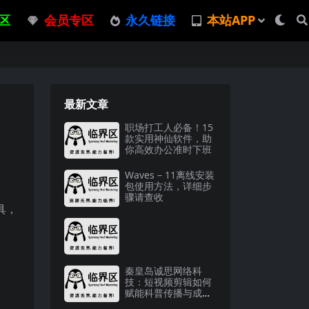
区
会员专区
永久链接
本站APP
最新文章
职场打工人必备！15
款实用神仙软件，助
你高效办公准时下班
Waves – 11离线安装
包使用方法，详细步
骤请查收
具，
秦皇岛诚思网络科
技：短视频剪辑如何
赋能科普传播与成人
教育？