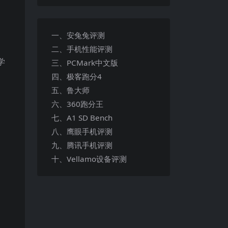
一、安兔兔评测
二、手机性能评测
学
三、PCMark中文版
四、极客跑分4
五、鲁大师
六、360跑分王
七、A1 SD Bench
八、鹰眼手机评测
九、腾讯手机评测
十、Vellamo设备评测