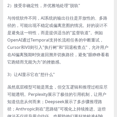
2）接受非确定性，并优雅地处理"脱轨"
与传统软件不同，AI系统的输出往往是开放性的、多路
径的，可能出现不稳定或偏离意图的情况。好的设计不
是避免这一特性，而是提供适当的"监督轨道"。例如
OpenAI通过Temporal支持长流程任务的中断重试，
Cursor和V0则引入"执行树"和"回退检查点"，允许用户
在AI偏离预期时快速回溯并切换路径，避免"眼睁睁看着
它跑错而无能为力"的挫败感。
3）让AI显示它在"想什么"
虽然底层模型可能是黑盒，但交互逻辑和推理过程应尽
可能透明。Perplexity展示了极佳的引用机制，让用户
知道信息从何而来；Deepseek展示了多步骤推理路
径；Anthropic则在"思路链"可视化上持续推进。这些
做法不仅提升用户信任，也帮助他们更好地校准AI输