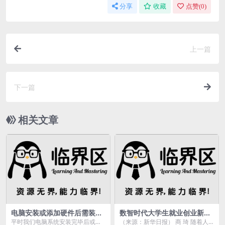
分享
收藏
点赞(
0
)
上一篇
下一篇
相关文章
电脑安装或添加硬件后需装驱
数智时代大学生就业创业新机
动？这3款免安装软件超方便
遇：政策赋能与创新路径，如
平时我们电脑系统安装完毕后或者
（来源：新华日报） 商 琦 随着人