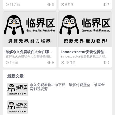
何实现价值对接？
新添加硬件，有个非常重要的工作
工智能、大数据、物联网等数字化
11 月前
8
9 月前
7
要做，那就是安装硬件...
技术的深度融合，...
破解永久免费软件大全在哪？
Innoextractor安装包解包工
3733手游平台等你来体验
具介绍，含绿色版及中文设置
破解永久免费软件大全有哪些?破解
innoextractor安装包解包工具能够
教程
app软件平台在哪?很多人都喜欢玩
帮助提取文件内容的软件，通过将
1 年前
9
10 月前
6
破解游戏，因为...
文件导...
最新文章
永久免费看剧app下载：破解付费壁垒，畅享全
网影视资源