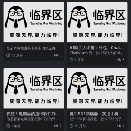
AI助手大比拼：豆包、ChatG
笔记本突然屏幕卡死不动怎么办？
PT、通义千问，谁才是专业之
本文将详细解析导致笔记本屏幕卡
ChatWise作为一款功能强大的AI聊
12 月前
8
选？
死的原因，并提供实用...
天工具，因其响应速度快、配置便
9 月前
5
捷而备受用...
抓狂！电脑里的流氓软件咋卸
挺牛PDF阅读器：实用手机办
载？金舟Uninstaller来帮你
公神器，功能特色超强大
​你是否被电脑里那些删不掉的弹窗
挺牛PDF阅读器是一款很不错的手
广告、偷偷占内存的流氓软件逼到
机文档转换器软件，在这里用户可
1 年前
7
10 月前
7
抓狂？别急，今天就...
以实时的将自己的文...