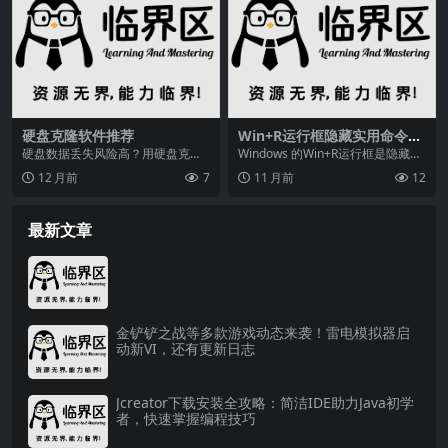
硬盘克隆软件推荐
Win+R运行框隐藏实用命令大
全，新手速来提升操作效率
硬盘数据丢失风险高？用硬盘克隆
Windows 的Win+R运行框是隐藏的
备份数据，推荐奇客分区大师、Acr
“效率神器”—— 输入简单命令，就
12 月前
7
11 月前
12
onis Cyb...
能...
最新文章
金铲铲之战等多款游戏动态来袭！雷电模拟器启
动新VI，还有更新日志
Jcreator下载安装全攻略：简洁IDE助力Java初学
者，快速掌握编程技巧