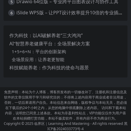
Drawio 64位版 – 专业跨平台图表设计与协作工具
5
iSlide WPS版 – 让PPT设计效率提升10倍的专业插件
6
作为科技：以AI破解养老“三大鸿沟”
AI⁺智慧养老健康平台：全场景解决方案
1+5+6+N：平台的创新架构
全场景应用：让养老更智能
科技赋能养老：作为科技的使命与愿景
免责声明：本站为个人博客，博客所发布的一切修改补丁、注册机和注册信息及
软件的文章仅限用于学习和研究目的；不得将上述内容用于商业或者非法用途，
否则，一切后果请用户自负。本站信息来自网络，版权争议与本站无关，您必须
在下载后的24个小时之内，从您的电脑中彻底删除上述内容。 访问和下载本站
内容，说明您已同意上述条款。本站为非盈利性站点，VIP功能仅仅作为用户喜
欢本站捐赠打赏功能，本站不贩卖软件，所有内容不作为商业行为。
Copyright © 2025
临界区｜Learning And Mastering
- All rights reserved
黑
ICP备2024033773号-4