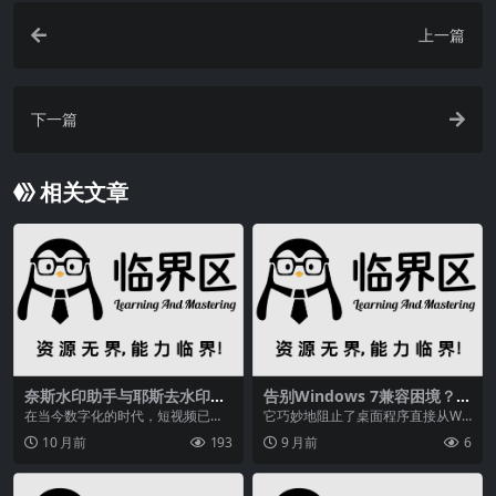
上一篇
下一篇
相关文章
奈斯水印助手与耶斯去水印：
告别Windows 7兼容困境？V
主流平台适配、永久免费还高
xKex NEXT工具实测：让旧系
在当今数字化的时代，短视频已经
它巧妙地阻止了桌面程序直接从Wi
效
统运行新软件的终极方案
成为了人们生活中不可或缺的一部
ndows 8/8.1/10/11系统中导入AP...
10 月前
193
9 月前
6
分。小红书作为一个热...