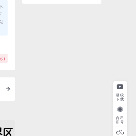
不
下
站
(
0
)
不
超级
下载
合租
账号