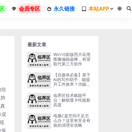
区
会员专区
永久链接
本站APP
最新文章
Win10新版照片应用
图像编辑超棒，有望
取代第三方软件
【自媒体必备】基于
Ai的写作助手，能提
升工作效率？功能揭
的信
秘
临界区技术赋能平
流协
台：解锁显卡性能新
高度
将真
从促
电脑C盘空间不足怎
么办？这里有安全有
现
效的清理全攻略
决策