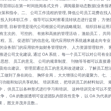
领导层得以在第一时间批阅各式文件， 调阅最新动态数据(业务报表
决策和指令。二、 公司工作流程的管理, 降低公司员工花费在找
力投入到本职工作， 领导可以实时察看流转状态进行监督， 方便
管理, 目标管理是现代公司根据公司的战略规划、 组织目标运用
有主次的、 可控的、 有效和高效的管理活动， 激励员工， 共同
过程。五、 促进部门的信息化, 现代应用软件系统越来越走向专业
的业务部门的应用软件如财务管理软件、 人力资源管理软件、 
进公司文化建设, 通过 OA 系统， 每一个员工可以对公司有全
略思想、 员工的意见、 公司的规章制度、 刊物等等都可以直接通
及给出建议。 管理层通过员工的意见和改进建议， 了解员工想
员工做到了身在岗位、 胸怀全局， 大大增强公司的凝聚力。七、 
习功能和知识共享机制。 培训系统， 把培训员工的材料知识、 
中， 供员工以各种形式进行学习和培训。 这种培训完全可以不
争， OA 的数据透明可促进团队内部良性竞争， 以 OA 为代表
， 图文并茂并且数...