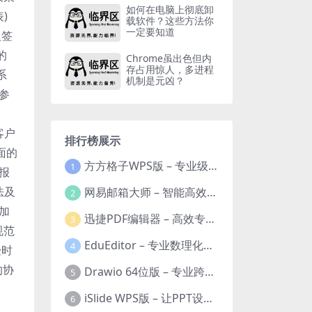
如何在电脑上彻底卸
)
载软件？这些方法你
一定要知道
人签
的
Chrome虽出色但内
存占用惊人，多进程
系
机制是元凶？
参
客户
排行榜展示
面的
方方格子WPS版 – 专业级Excel/WPS表格效率增强插件
1
报
法及
网易邮箱大师 – 智能高效的全平台邮箱管理专家
2
加
迅捷PDF编辑器 – 高效专业的PDF编辑与格式处理工具
3
规范
EduEditor – 专业数理化公式与科学文档编辑器
4
受时
的协
Drawio 64位版 – 专业跨平台图表设计与协作工具
5
iSlide WPS版 – 让PPT设计效率提升10倍的专业插件
6