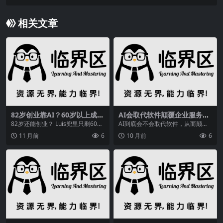
相关文章
82岁创业靠AI？60岁以上成纽
AI会取代软件颠覆企业服务市
约AI课主力，Phyllis超厉害
场？SAP与阿里合作给出答案
82岁还能创业？ Luis兜里只剩60美
AI到底会不会取代软件，从而颠覆
元，却敢把AI当救命稻草。 朋友圈
企业服务市场，一直是行业里颇有
11 月前
6
10 月前
6
刚刷到...
争议的议题。企业既...