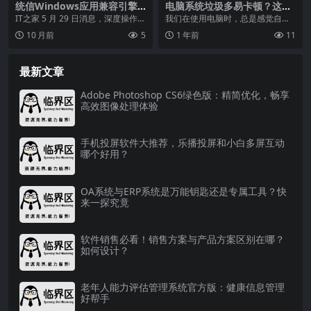
统信Windows应用兼容引擎V
电脑系统垃圾多易卡顿？这几
3.3.0正式上线！新增功能，兼
款系统优化软件你值得了解
IT之家 5 月 29 日消息，深度操作系
我们在使用电脑时，总是感觉自己
容率飙升
统 deepin 团队曾基于 Wine...
的系统垃圾太多，使用时间长了就
10 月前
5
1 年前
11
会变卡，这时候就需要...
最新文章
Adobe Photoshop CS6绿色版：精简优化，畅享
高效图像处理体验
手机投屏软件大推荐，乐播投屏和小白多屏互动
哪个好用？
OA系统与ERP系统是万能钥匙还是专属工具？快
来一探究竟
软件销售必看！销售方案与产品方案区别在哪？
如何设计？
老年人能力评估管理系统官方版：健康信息管理
好帮手