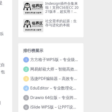
是
Indesign插件合集来
啦！支持CS6至CC 20
21版本，超实用！
【下载地址】
社交需求的起源：生
存与进化的本能
音乐
排行榜展示
方方格子WPS版 – 专业级Excel/WPS表格效率增强插件
1
软自
网易邮箱大师 – 智能高效的全平台邮箱管理专家
2
，包
迅捷PDF编辑器 – 高效专业的PDF编辑与格式处理工具
3
EduEditor – 专业数理化公式与科学文档编辑器
4
Drawio 64位版 – 专业跨平台图表设计与协作工具
5
明
iSlide WPS版 – 让PPT设计效率提升10倍的专业插件
6