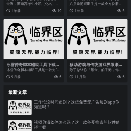
扫地出门，此事引发大众热议
游戏体验，功能超强大
最近，湖南高考生小凯（化名）因
八爪鱼游戏助手是一款全方位服务
高中阶段沉迷手机致使高考成绩不
于游戏玩家的软件，它不仅具备游
1 年前
10
1 年前
6
理想，被父母扫地出门...
戏配置优化、游戏内工...
冰雪传奇脚本辅助工具下载！
移动游戏与传统游戏界限渐模
体验攻50裁决的传奇玩法？
糊，哪些模拟器好用？来盘点
冰雪传奇脚本辅助工具是一款为“冰
除了总让你「氪金」的手游，你还
雪”系列传奇玩家们打造的辅助工具
可以试试这 10+ 个游戏模拟器,掌
9 月前
6
11 月前
6
这个工具自带挂机...
机,手游,任天...
最新文章
工作忙没时间追剧？这些免费无广告短剧app你
知道吗？
视频剪辑软件怎么选？这十款备受推崇的软件值
得一看