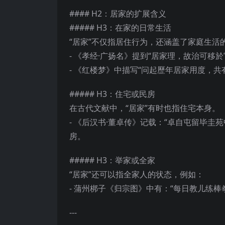
#### H2：居家的扩展含义
##### H3：在家的日常生活
“居家”不仅指居住行为，还涵盖了家庭生活
- 《孝经·广扬名》提到“居家理，故治可
- 《红楼梦》中描写“问起歷年居家用度，
##### H3：住宅或民房
在古代文献中，“居家”有时也指住宅本身。
- 《后汉书·董卓传》记载：“卓自屯留毕圭
房。
##### H3：举家或全家
“居家”还可以指全家人的状态，例如：
- 蒲州梆子《归宗图》中有：“每日教儿练棒
---