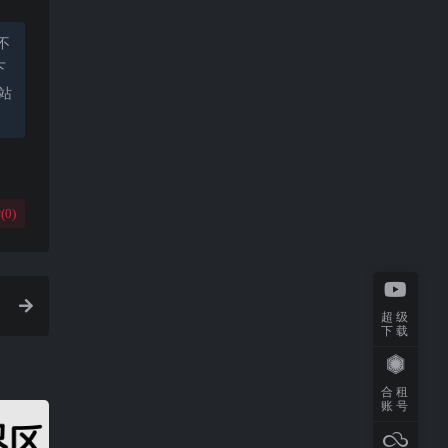
不
下
站
(
0
)
超级
下载
合租
账号