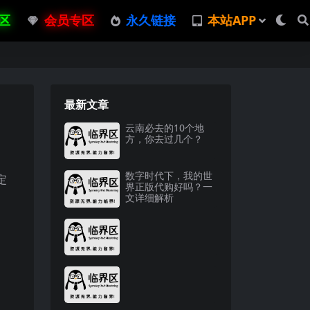
区
会员专区
永久链接
本站APP
最新文章
云南必去的10个地
方，你去过几个？
数字时代下，我的世
定
界正版代购好吗？一
文详细解析