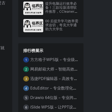
是古
提升电脑运行效率必
备！三款垃圾清理软
件推荐，CCleaner超
好用
00 后提升学习效率需
求迫切，夸克大学通
助力大学生
”就
排行榜展示
方方格子WPS版 – 专业级Excel/WPS表格效率增强插件
1
网易邮箱大师 – 智能高效的全平台邮箱管理专家
2
迅捷PDF编辑器 – 高效专业的PDF编辑与格式处理工具
3
EduEditor – 专业数理化公式与科学文档编辑器
4
Drawio 64位版 – 专业跨平台图表设计与协作工具
5
iSlide WPS版 – 让PPT设计效率提升10倍的专业插件
6