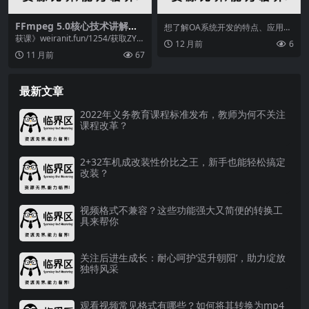
FFmpeg 5.0核心技术讲解及
想了解OA系统开发的特点、应用场
播放器开发实战，你了解多
景及实现要点？本文通俗易懂地解
获课》weiranit.fun/1254/获取ZY↑
12 月前
6
少？
析OA开发的核心内...
↑方打开链接↑↑在多媒体技术...
11 月前
67
最新文章
2022年义务教育课程标准发布，教师为何不关注
课程改革？
2+32车机成改装性价比之王，新手也能轻松搞定
改装？
视频格式不兼容？这些功能强大又简便的转换工
具来帮你
关注后进生成长：耐心呵护‘迟升朝阳’，助力绽放
独特风采
观看视频常见格式有哪些？如何将其转换为mp4