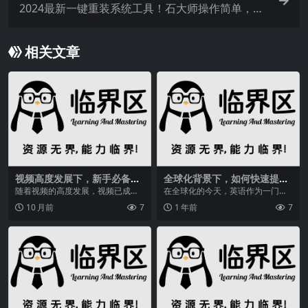
2024最新一键重装系统工具！石大师操作简单，小
白轻松上手
相关文章
视频高度发展下，新手必备的
全球化背景下，如何快速提升
视频制作软件指南及影忆介绍
英语水平？这些方法和工具告
随着视频的高度发展，视频已成为
在全球化的今天，英语作为一门国
诉你
一种重要的工具，用以学习娱乐、
际通用语言，其重要性不言而喻。
10 月前
7
1 年前
7
记录生活点滴以及传递...
无论是为了升学考试、...