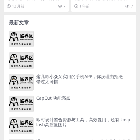
可能会感到卡顿的原因主要包括：
下载，但一看到收费又有广告的时
12 月前
7
1 年前
7
硬件老化、软件膨胀、...
候就不想用了，大多数...
最新文章
这几款小众又实用的手机APP，你没理由拒绝，
错过太可惜
CapCut 功能亮点
即时设计整合资源与工具，高效复用，还有Unsp
lash高质量图片