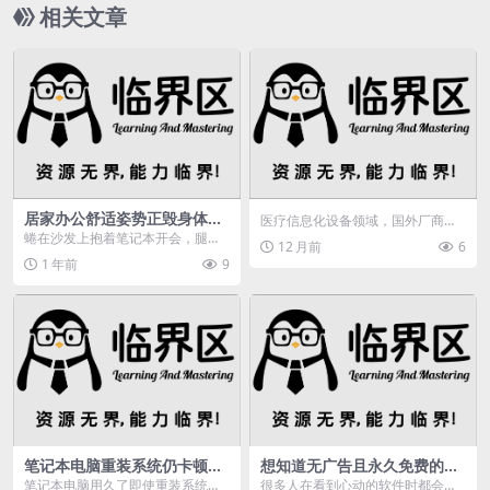
相关文章
居家办公舒适姿势正毁身体？
医疗信息化设备领域，国外厂商在
缺乏运动等重塑身体
硬件方面仍占据领先地位，但国内
蜷在沙发上抱着笔记本开会，腿上
12 月前
6
厂商在软件领域正强势...
散落着饼干屑；或是瘫在床上回复
1 年前
9
邮件，脖子弯成诡异角...
笔记本电脑重装系统仍卡顿？
想知道无广告且永久免费的软
硬件老化等原因需重视
件app有哪些？快来看这里
笔记本电脑用久了即使重装系统也
很多人在看到心动的软件时都会想