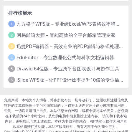
排行榜展示
方方格子WPS版 – 专业级Excel/WPS表格效率增强插件
1
网易邮箱大师 – 智能高效的全平台邮箱管理专家
2
迅捷PDF编辑器 – 高效专业的PDF编辑与格式处理工具
3
EduEditor – 专业数理化公式与科学文档编辑器
4
Drawio 64位版 – 专业跨平台图表设计与协作工具
5
iSlide WPS版 – 让PPT设计效率提升10倍的专业插件
6
免责声明：本站为个人博客，博客所发布的一切修改补丁、注册机和注册信息及
软件的文章仅限用于学习和研究目的；不得将上述内容用于商业或者非法用途，
否则，一切后果请用户自负。本站信息来自网络，版权争议与本站无关，您必须
在下载后的24个小时之内，从您的电脑中彻底删除上述内容。 访问和下载本站
内容，说明您已同意上述条款。本站为非盈利性站点，VIP功能仅仅作为用户喜
欢本站捐赠打赏功能，本站不贩卖软件，所有内容不作为商业行为。
Copyright © 2025
临界区｜Learning And Mastering
- All rights reserved
黑