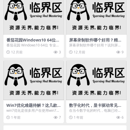
番茄花园Windows10 64位专
屏幕录制软件哪个好用？精选
业精简版，高效稳定超适合低
五款软件，满足多样需求
番茄花园 Windows10 64位 专业精
屏幕录制软件哪个好用？说到屏幕
配置电脑
简版 是一款基于微软官方 Windo...
录制，相信大家都不会陌生，因为
12 月前
3
12 月前
9
在日常生活、学习和工...
Win7优化难题待解？这几款
数字化时代，显卡驱动常见问
Win7优化工具你不能错过
题频发，究竟如何解决？
win7优化是很多用户在使用win7系
在当今数字化的时代，电脑已经成
统时要面临的重大问题，但是网络
为我们生活和工作中不可缺少的工
1 年前
7
1 年前
6
上现在有非常...
具。而显卡作为电脑的...