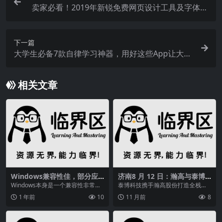
卖家必看！2019年新锐免费网页设计工具及字体大
盘点
下一篇
大学生必备7款自律学习神器，用好这些App让大学
生活更高效
相关文章
Windows兼容性佳，部分应
济南8 月 12 日：瀚高与泰博
用设运行门槛，XP起有兼容性
携手，打造全栈国产化老年大
Windows本身是一个兼容性非常好
泰博科技携手瀚高股份打造全栈国
标签页
学信息化系统标杆
的操作系统，从Win95到现在，绝
产化系统，重塑老年教育服务，守
1 年前
10
11 月前
8
大部分PE...
护“银发”未来