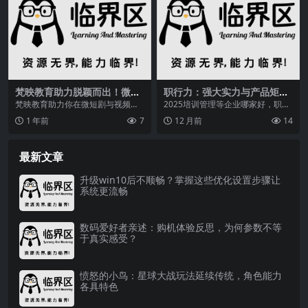
梵映教育助力脱颖而出！微短
职行力：强大实力与产品矩
剧与视频剪辑潜力无限
阵，助力企业培训管理全方位
梵映教育助力你在微短剧与视频剪
2025培训管理等企业哪家好，职行
发展
辑领域脱颖而出在经济下行、就业
力构建6大产品矩阵,运营,行力,大产
1 年前
7
12 月前
14
市场寒冬的大背景下，...
品,培训管...
最新文章
升级win10后不顺畅？掌握这些优化设置步骤让
系统更流畅
数码爱好者亲述：购机体验反思，为何参数不等
于真实感受？
愤怒的小鸟：星球大战玩法延续传统，角色能力
各具特色