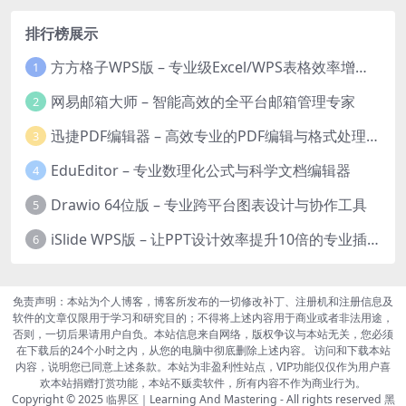
排行榜展示
方方格子WPS版 – 专业级Excel/WPS表格效率增强插件
1
网易邮箱大师 – 智能高效的全平台邮箱管理专家
2
迅捷PDF编辑器 – 高效专业的PDF编辑与格式处理工具
3
EduEditor – 专业数理化公式与科学文档编辑器
4
Drawio 64位版 – 专业跨平台图表设计与协作工具
5
iSlide WPS版 – 让PPT设计效率提升10倍的专业插件
6
免责声明：本站为个人博客，博客所发布的一切修改补丁、注册机和注册信息及
软件的文章仅限用于学习和研究目的；不得将上述内容用于商业或者非法用途，
否则，一切后果请用户自负。本站信息来自网络，版权争议与本站无关，您必须
在下载后的24个小时之内，从您的电脑中彻底删除上述内容。 访问和下载本站
内容，说明您已同意上述条款。本站为非盈利性站点，VIP功能仅仅作为用户喜
欢本站捐赠打赏功能，本站不贩卖软件，所有内容不作为商业行为。
Copyright © 2025
临界区｜Learning And Mastering
- All rights reserved
黑