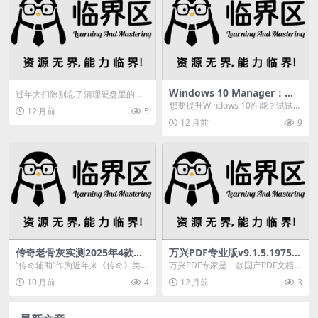
Windows 10 Manager：你
过年大扫除别忘了清理硬盘里的重
的系统优化专家
复文件，dupeGuru这款工具能帮你
想要提升Windows 10性能？试试W
12 月前
5
快速找出并删...
indows 10 Manager中文绿...
12 月前
9
传奇老骨灰实测2025年4款热
万兴PDF专业版v9.1.5.1975中
门辅助，谁的挂机效率最稳？
文，功能强大优势尽显
“传奇辅助”作为近年来《传奇》类游
万兴PDF专家是一款国产PDF文档全
戏提升效率的必备工具，主要通过
方位解决方案.万兴PDF编辑器软件
10 月前
4
12 月前
3
模拟操作、自动战...
万兴PDF...