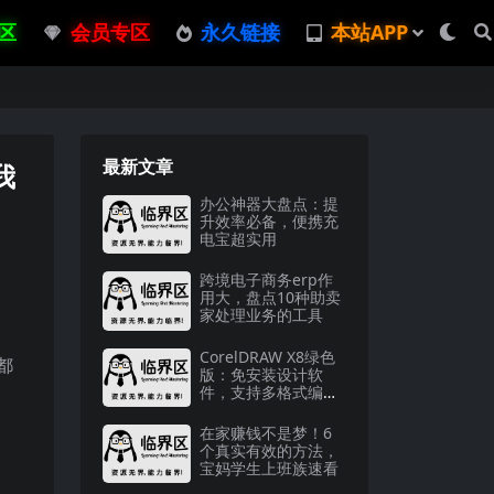
区
会员专区
永久链接
本站APP
最新文章
我
办公神器大盘点：提
升效率必备，便携充
电宝超实用
跨境电子商务erp作
用大，盘点10种助卖
家处理业务的工具
CorelDRAW X8绿色
都
版：免安装设计软
件，支持多格式编辑
与4K显示
在家赚钱不是梦！6
个真实有效的方法，
宝妈学生上班族速看