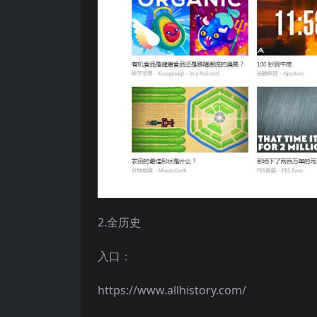
2.全历史
入口：
https://www.allhistory.com/