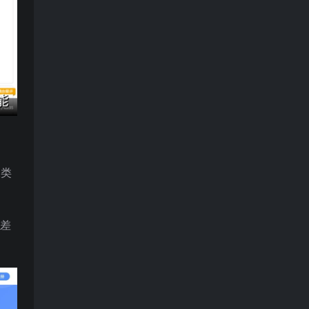
板类
常差