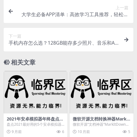
上一篇
大学生必备APP清单：高效学习工具推荐，轻松迎
接校园生活
下一篇
手机内存怎么选？128GB能存多少照片、音乐和AP
P？详细对比来了
相关文章
2021年安卓模拟器年终盘点：
微软开源文档转换神器MarkIt
这5款最值得推荐，你用过几
Down，多种格式一键转Mark
盘点2021最好用的5个安卓模拟器,
微软开源“文档神器”MarkItDown：
个？
down
马上就到2021年末了，一直都有很
你的文档都能一键转成Markdow
9 月前
6
10 月前
5
多朋友都私...
n，...