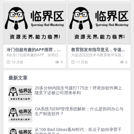
冷门但超有趣的APP推荐，你
教育部发布指导意见，专递与
用过几款？像Cerulean、探记
名师课堂助力教育发展
8款冷门但超有趣的APP，你用过几
为促进信息技术与教育教学实践深
等
个？今天给大家推荐几款非常冷门
度融合，创新教育教学模式，促进
10 月前
6
11 月前
6
但超级有趣的AP...
育人方式转变，教育部...
最新文章
20多分钟内陌生号拨打175次！呼死你软件网上
随意下还被公司用来牟利
OA系统与ERP管理系统解析：什么是协同办公与
生产制造软件？
从100 Bad Ideas看AI时代：坏点子如何孕育千