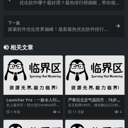
优化软件哪个最好用？最热排行榜揭晓，带你领略
软件优化巅峰
下一篇
探索软件优化世界巅峰！最新最热优化软件排行榜
揭晓
相关文章
Launcher Pro：一款令人印
严寒后北京气温回升，78岁张
象深刻的Home应用，功能超
慧捡银杏果却遭遇科技尴尬？
史上最详尽！四大流行Android手机
在互联网+时代，摆在数以亿计的老
丰富
桌面美化深度评测，本文是笔者细
年人面前的，不仅是他们的社交困
1 年前
4
11 月前
4
数我们机友最...
局，也是一道有待打...