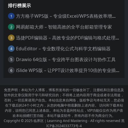
排行榜展示
方方格子WPS版 – 专业级Excel/WPS表格效率增强插件
1
网易邮箱大师 – 智能高效的全平台邮箱管理专家
2
迅捷PDF编辑器 – 高效专业的PDF编辑与格式处理工具
3
EduEditor – 专业数理化公式与科学文档编辑器
4
Drawio 64位版 – 专业跨平台图表设计与协作工具
5
iSlide WPS版 – 让PPT设计效率提升10倍的专业插件
6
免责声明：本站为个人博客，博客所发布的一切修改补丁、注册机和注册信息及
软件的文章仅限用于学习和研究目的；不得将上述内容用于商业或者非法用途，
否则，一切后果请用户自负。本站信息来自网络，版权争议与本站无关，您必须
在下载后的24个小时之内，从您的电脑中彻底删除上述内容。 访问和下载本站
内容，说明您已同意上述条款。本站为非盈利性站点，VIP功能仅仅作为用户喜
欢本站捐赠打赏功能，本站不贩卖软件，所有内容不作为商业行为。
Copyright © 2025
临界区｜Learning And Mastering
- All rights reserved
黑
ICP备2024033773号-4