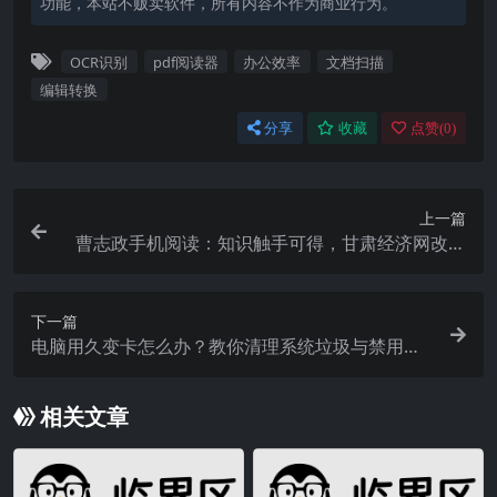
功能，本站不贩卖软件，所有内容不作为商业行为。
OCR识别
pdf阅读器
办公效率
文档扫描
编辑转换
分享
收藏
点赞(
0
)
上一篇
曹志政手机阅读：知识触手可得，甘肃经济网改版
精彩呈现
下一篇
电脑用久变卡怎么办？教你清理系统垃圾与禁用启
动项
相关文章