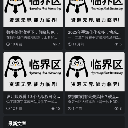
数字创作浪潮下，剪映从免费
2025年手游佳作众多，快来看
赋能到付费设限的转变？
看最好玩的手游排行榜前十名
在数字创作的浪潮初期，工具的出
一、文章导读在手游浪潮汹涌的20
现，往往伴随着一种纯粹的赋能
25年，无数佳作争奇斗艳，试图成
10 月前
7
11 月前
6
感。一款优秀的视频剪辑...
为玩家手机中的常...
设计师必看！8个无版权可商
数据时刻有丢失风险？硬盘克
用字体库及字由平台介绍
隆来帮您，附最佳软件评测
锐字潮牌字库该网站提供了一些更
奇客分区大师本质上是一款 HDD
有吸引力的字体，如游戏、民族潮
和 SSD 磁盘管理工具。在这里，您
12 月前
15
1 年前
8
流、民族风格、艺术、...
可以扫描并...
最新文章