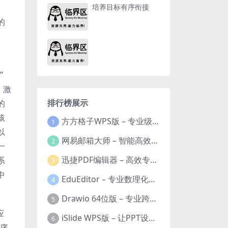
培养目标有序衔接
的
”
，激
排行榜展示
的
孩
方方格子WPS版 – 专业级Excel/WPS表格效率增强插件
1
以
网易邮箱大师 – 智能高效的全平台邮箱管理专家
2
一
迅捷PDF编辑器 – 高效专业的PDF编辑与格式处理工具
系
3
中
EduEditor – 专业数理化公式与科学文档编辑器
4
Drawio 64位版 – 专业跨平台图表设计与协作工具
5
应
iSlide WPS版 – 让PPT设计效率提升10倍的专业插件
6
程序