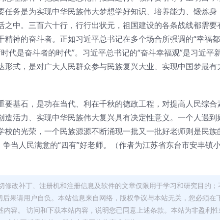
要任务是为实现中华民族伟大梦想学好知识、培养能力、锻炼身
活之中。三百六十行，行行出状元，祖国建设的各条战线都需要
干精神的奋斗者。正如习近平总书记在多个场合所强调的“幸福
新时代是奋斗者的时代”。习近平总书记的“奋斗幸福观”是习近平
达形式，是对广大人民群众参与民族复兴大业、实现中国梦最有
重要基石，是功在当代、利在千秋的德政工程，对提高人民综合
创造活力、实现中华民族伟大复兴具有决定性意义。一个人遇到
学校的光荣，一个民族源源不断涌现一批又一批好老师则是民族
，争当人民满意的“四有”好老师。（作者为江苏省东台市安丰镇
切修改补丁、注册机和注册信息及软件的文章仅限用于学习和研究目的；
切后果请用户自负。本站信息来自网络，版权争议与本站无关，您必须在
述内容。 访问和下载本站内容，说明您已同意上述条款。本站为非盈利性