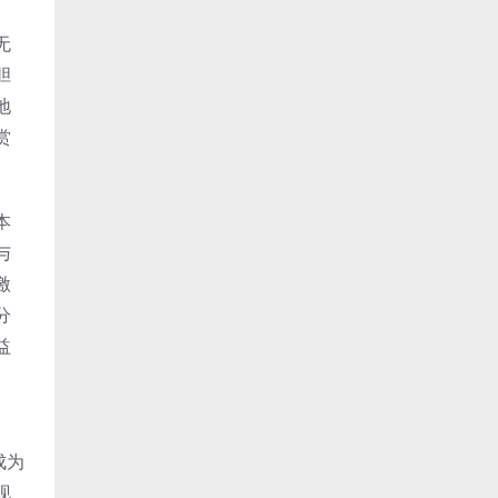
。
无
胆
地
赏
本
与
激
分
益
。
成为
现