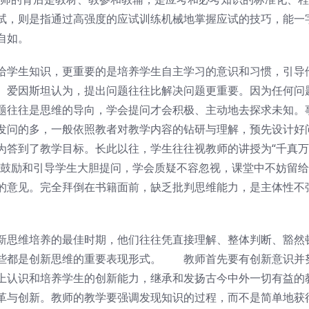
试，则是指通过高强度的应试训练机械地掌握应试的技巧，能一
自如。
给学生知识，更重要的是培养学生自主学习的意识和习惯，引导
。爱因斯坦认为，提出问题往往比解决问题更重要。因为任何问
题往往是思维的导向，学会提问才会积极、主动地去探求未知。
发问的多，一般依照教者对教学内容的钻研与理解，预先设计好
为答到了教学目标。长此以往，学生往往视教师的讲授为“千真万
而鼓励和引导学生大胆提问，学会质疑不容忽视，课堂中不妨留
的意见。完全拜倒在书籍面前，缺乏批判思维能力，是主体性不
新思维培养的最佳时期，他们往往凭直接理解、整体判断、豁然
这些都是创新思维的重要表现形式。 教师首先要有创新意识并
上认识和培养学生的创新能力，继承和发扬古今中外一切有益的
革与创新。教师的教学要强调发现知识的过程，而不是简单地获