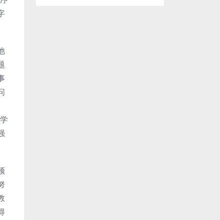
字
他
题
事
问
给学
强
顿
努
教
得