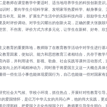
二是教师在课堂教学中要适时、适当地培养学生的科技创新意识
知识时，要向学生介绍科学家、发明家等热爱科学、献身事业、
适当补充、延伸、扩展生产生活中的实际科技内容，鼓励学生大
要及时评价调动。对学生闪耀出的创新火花，正确的要大张旗鼓
挖苦、不伤害。评价方式力求多元化，让学生在新鲜、好奇、欣
主义教育的重要阵地，教师除了在教育教学活动中对学生进行基
义教育因素，使知识、能力和思想教育三者相结合，共存于教学
育内容，并利用读书、影视、歌曲、社会实践等课外活动形式，
奋发向上的不竭精神动力，同时善于将爱国主义这一大概念具体
懂得一些生活小事也能体现爱国行为，自己也能做一些对国家有
研究社会大气候、学校小环境，抓住热点，开展针对性教育引导
恩来的爱国情怀，是亿万中华儿女的共同心声，他的伟大实践，更
周总理那样，把爱国之志化作报国之行。教师要引导学生明白，