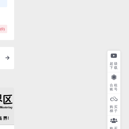
(
0
)
超级
下载
合租
账号
购买
梯子
购买