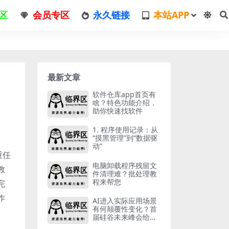
区
会员专区
永久链接
本站APP
最新文章
软件仓库app首页有
啥？特色功能介绍，
助你快速找软件
1. 程序使用记录：从
“摸黑管理”到“数据驱
动”
重任
电脑卸载程序残留文
教
件清理难？批处理教
程来帮您
完
作
AI进入实际应用场景
有何颠覆性变化？首
届硅谷未来峰会给出
答案