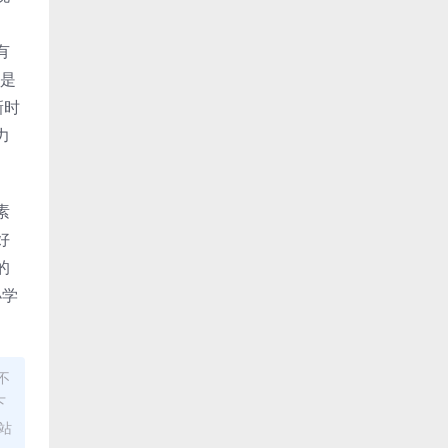
有
都是
新时
力
素
好
的
小学
不
下
站