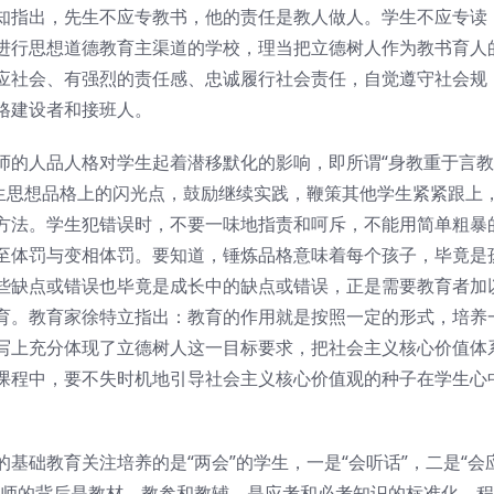
知指出，先生不应专教书，他的责任是教人做人。学生不应专读
进行思想道德教育主渠道的学校，理当把立德树人作为教书育人
应社会、有强烈的责任感、忠诚履行社会责任，自觉遵守社会规
格建设者和接班人。
师的人品人格对学生起着潜移默化的影响，即所谓“身教重于言教
学生思想品格上的闪光点，鼓励继续实践，鞭策其他学生紧紧跟上
方法。学生犯错误时，不要一味地指责和呵斥，不能用简单粗暴
至体罚与变相体罚。要知道，锤炼品格意味着每个孩子，毕竟是
些缺点或错误也毕竟是成长中的缺点或错误，正是需要教育者加
育。教育家徐特立指出：教育的作用就是按照一定的形式，培养
写上充分体现了立德树人这一目标要求，把社会主义核心价值体
课程中，要不失时机地引导社会主义核心价值观的种子在学生心
基础教育关注培养的是“两会”的学生，一是“会听话”，二是“会
老师的背后是教材、教参和教辅，是应考和必考知识的标准化、