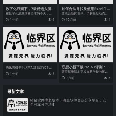
数字化浪潮下，7款精选头脑
如何合法寻找及使用Excel生
风暴软件革新团队创意体验
产计划软件替代方案？看这里
在数字化浪潮席卷全球的今天，传
蓝燕云新闻资讯，了解最新动态、
统的头脑风暴模式正面临前所未有
产品更新、行业资讯和技术分享。
1 年前
6
10 月前
4
的变革。从硅谷的创新...
联想小新平板Pro GT评测：性
腾讯围棋携手绝艺AI终结定式学习
能越级+全场景体验，学生党
困局，通过海量棋谱分析和多维度
背着厚重课本穿梭在教学楼与图书
1 年前
5
理想之选
解析，帮助棋友摆脱...
馆，既要用平板记笔记、看文献，
9 月前
5
又想课后追剧、组队开...
最新文章
猪猪软件库老版本：海量软件资源分享平台，安
全可靠分类清晰