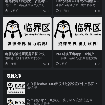
看电视看剧免费无广告的app
ERP系统与OA系统相辅相成，
下载推荐，这几款不容错过
如何实现数据整合？这里有方
现在市面上看电视的软件真的是太
随着在全球经济大环境的影响之
法
多了，不过有很多的应用都是需要
下，越来越多的企业都需要集成、
10 月前
7
11 月前
8
大家充会员或者有影片...
快速响应的管理信息系统...
电脑总被这些问题困扰？快试
PDF转换王者app：全能文档
试这10款装机必备软件
转换助手，支持多格式在线操
别着急，接下来我给大家安利一下
PDF转换王者app是款全能的文档转
作
我心目中的10款既清爽干净又高效
换手机助手，多种转换功能，支持
1 年前
6
9 月前
7
好用的装机必备软件...
多种格式的文件...
最新文章
如何将foobar2000音乐播放器设置成中文界面？
看这里
双鱼视频app：免费无广告，畅享高清追剧体
验，功能超强大