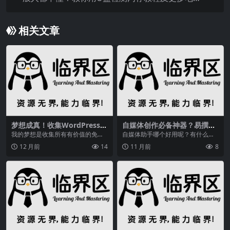
脑知识
相关文章
梦想成真！收集WordPress网
自媒体创作必备神器？易撰素
站开发免费插件和工具全公开
材库，帮你高效找素材
我的梦想是收集所有有价值的免费
自媒体助手哪个好用呢？有什么推
插件和工具,用于在一个屋檐下开发
荐的辅助工具吗？做自媒体工具是
12 月前
14
11 月前
8
WordPres...
少不了的，能帮助我们...