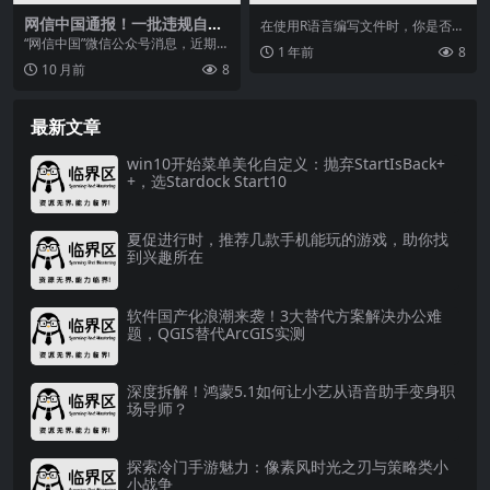
网信中国通报！一批违规自媒
在使用R语言编写文件时，你是否遇
体账号，涉军信息发布被处置
到过“Not all of the charac...
“网信中国”微信公众号消息，近期，
1 年前
8
一些自媒体账号违反《互联网军事
10 月前
8
信息传播管理办法...
最新文章
win10开始菜单美化自定义：抛弃StartIsBack+
+，选Stardock Start10
夏促进行时，推荐几款手机能玩的游戏，助你找
到兴趣所在
软件国产化浪潮来袭！3大替代方案解决办公难
题，QGIS替代ArcGIS实测
深度拆解！鸿蒙5.1如何让小艺从语音助手变身职
场导师？
探索冷门手游魅力：像素风时光之刃与策略类小
小战争