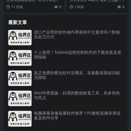
规矩
超级捕快录制高清无水印视频的方
高校纷纷为AI工具使用“立规矩”最
11 月前
6
1 年前
6
法，包括选择视频格...
近，Dee...
最新文章
进口产品带的软件操作界面有中文要求吗？附相
关处罚方式
个人推荐！ToDesk远程控制软件的下载安装及使
用指南
真正免费的爬虫软件后裔采，采集数据基础功能
无限制
WinFR界面版：好用的数据恢复工具，具多特色
与亮点
电脑屏幕录像直播软件推荐？PS教程直播录屏设
备及软件分享