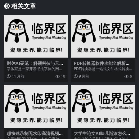
相关文章
时休AI硬笔：解锁科技与艺术
PDF转换器软件功能全解析，
融合的独特魅力，字体家AI造
常见问题解答你知道吗？
字体家是一家开发书法字体的网站
PDF转换器是一站式文件格式转换
字望岳也别具风采
平台，含有正版付费字体，免费字
工具，支持PDF与Word/Excel/PPT
11 月前
10
9 月前
9
体下载和手写字体下载...
等...
想快速录制无水印高清视频？
大学生论文AI味儿渐浓怎么
这些技巧和软件分享给你
破？高校纷纷为AI工具使用立
文章浏览阅读3k次。本文分享使用
大学生论文“AI味儿”渐浓 怎么破？