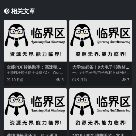
相关文章
全能PDF转换助手：高速稳
大学生必备！9大电子书教材
定，支持多格式一键批量转换
免费下载网站推荐：课件、文
全能PDF转换助手提供PDF、Wor
一、9个电子书/电子教材下载网站
献、考研资料一网打尽
d、Excel等多种文档格式之间的相
1、中国高校课件下载中心中国高校
10 月前
5
9 月前
7
互转换功...
课件下载中心是综...
业绩增长承压下，科大讯飞智
2025大学生消费图鉴：实用主