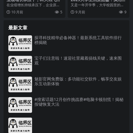
能办公本X3如何助力企业转
义与体验消费并存，旅行成情
在业绩增长持续承压下，企业原有
又是一年开学季，大学校园里的消
型？
绪价值首选
办公体系协作能力不足、效率不高
费风潮，又有了新变化。作为数字
10 月前
5
9 月前
9
等问题逐渐显露。因此...
原住民的00后们，消...
最新文章
探寻科技精华必备神器！最新系统工具软件排行
榜揭晓
宝子们注意啦！速迎社里藏着搞钱关键，速来围
观
魅影官网免费版：多功能社交软件，畅享交友娱
乐互动新体验
#搜索话题12月创作挑战赛#电脑卡顿别慌！揭秘
按键恢复大法