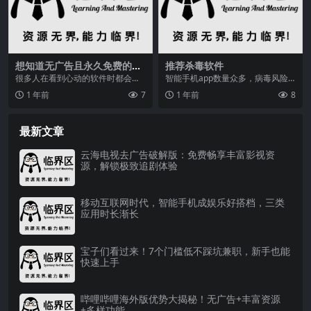
想知道无广告且永久免费的软
推荐杀毒软件
件app有哪些？快来看这里
很多人在看到心动的软件时都会想
智能手机app数量众多，病毒风险
下载，但一看到收费又有广告的时
也随之增加。如何选择可靠的杀毒
1 年前
7
1 年前
8
候就不想用了，大多数...
软件？本文推荐几款...
最新文章
云海电视去广告破解版：免费畅享丰富影视资
源，解锁极致追剧体验
移动互联网时代，智能手机成娱乐好搭档，三类
应用时长渐长
宝子们看过来！7个门槛低不踩坑兼职，新手也能
快速上手
哔哩哔哩海外版优势大揭秘！无广告+丰富资源
+多样功能