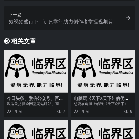
下一篇
短视频盛行下，讲真学堂助力创作者掌握视频剪辑
技巧？
相关文章
今日头条、微信公众号、百度
电脑玩《天下X天下》的优势
百家号，哪个引流吸粉更牛？
与耗电问题
观达云提供全网型网站建站、商城
想要在电脑上畅玩《天下X天下》手
建设、小程序快速开发、小程序定
游？本文将教你如何安装安卓模拟
1 年前
7
1 年前
8
制、品牌策划、LOG...
器，解决手机耗电问...