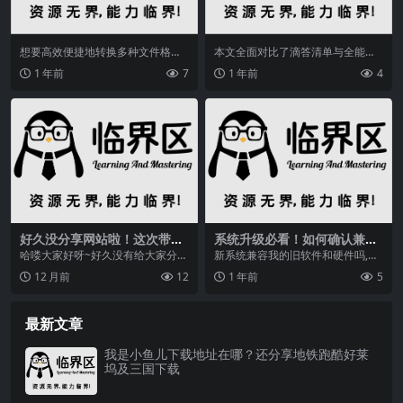
想要高效便捷地转换多种文件格
本文全面对比了滴答清单与全能扫
式？转转大师PDF转换器电脑版支
描王等办公效率工具，从功能、优
1 年前
7
1 年前
4
持Word、WPS、...
缺点、适用场景等多维...
好久没分享网站啦！这次带来
系统升级必看！如何确认兼容
10个珍藏资源站，超丰富
性及解决软件运行问题？
哈喽大家好呀~好久没有给大家分享
新系统兼容我的旧软件和硬件吗,许
网站了，今天就分享10个珍藏已久
多用户升级系统都会考虑这个问
12 月前
12
1 年前
5
的资源网站，涵盖...
题。今天笔者和大家聊...
最新文章
我是小鱼儿下载地址在哪？还分享地铁跑酷好莱
坞及三国下载