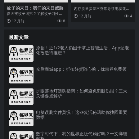
蚊子的末日：我们的末日威胁
内存质量参差不齐常导致电脑死
机、重启或蓝屏等问题，教你如何
夏天被蚊子困扰？了解蚊子习性及
12 月前
4
使用Windows自带...
传播疾病知识，掌握防蚊灭蚊方
12 月前
8
法，保护家人健康。本文...
最新文章
原创！近1/2老人仍困于掌上智能生活，App适老
化改造待推进？
众腾商城app：折扣好货随心购，优惠券免费领
护眼落地灯选购指南：如何避免刺眼伤眼？三大
关键要点解析
电脑误删文件莫慌！这些复活秘籍助你找回重要
数据
数字时代下，我的世界正版代购好吗？一文详细
解析