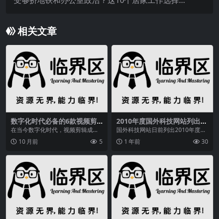
靠谱
相关文章
数字化时代必备的6款视频剪
2010年度国外科技网站列出A
辑软件，剪映成初学者首选？
ndroid和iPhone流行应用及
在当今数字化时代，视频剪辑成为
国外科技网站日前列出2010年度An
游戏名单
了许多人表达创意、分享生活的重
droid和iPhone最流行前五个应用及
10 月前
5
1 年前
30
要方式。然而，面对众...
游...