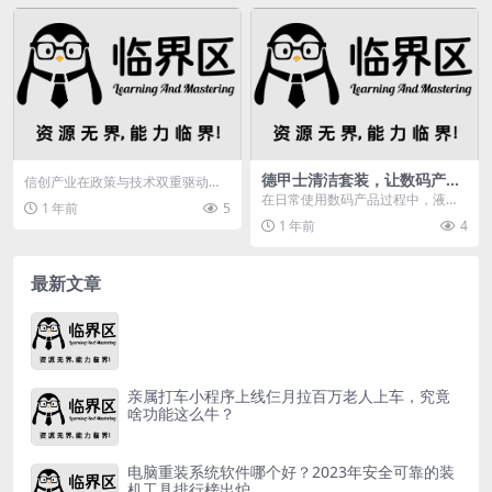
德甲士清洁套装，让数码产品
信创产业在政策与技术双重驱动
清洁更高效，效果超惊艳
下，正经历从“能用”到“好用”的关键
在日常使用数码产品过程中，液晶
1 年前
5
跃迁。本文深入探...
显示器、电视屏幕、电脑屏幕和键
1 年前
4
盘等设备极易积累灰尘...
最新文章
亲属打车小程序上线仨月拉百万老人上车，究竟
啥功能这么牛？
电脑重装系统软件哪个好？2023年安全可靠的装
机工具排行榜出炉