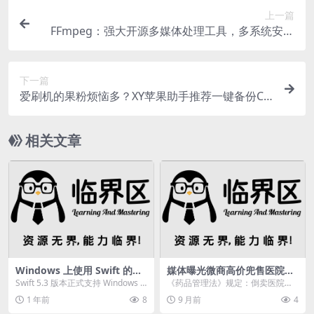
上一篇
FFmpeg：强大开源多媒体处理工具，多系统安装
与使用指南
下一篇
爱刷机的果粉烦恼多？XY苹果助手推荐一键备份Cy
dia插件
相关文章
Windows 上使用 Swift 的历
媒体曝光微商高价兜售医院自
史与现状
制剂，倒卖违法
Swift 5.3 版本正式支持 Windows 1
《药品管理法》规定：倒卖医院自
0，告别糟糕体验！谷歌大脑工...
制剂违法；药师：药厂药品质量监
1 年前
8
9 月前
4
管严于医院自制剂近日...